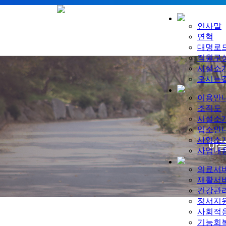
인사말
연혁
대명로
직원구
시설소
오시는
이용안
조직도
시설소
입소안
사업소
사업내
의료서
재활서
건강관
정서지
사회적
기능회