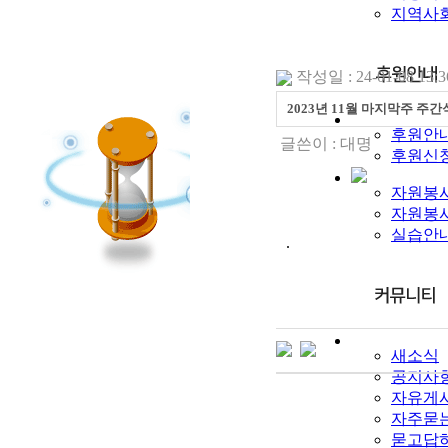
지역사
작성일 : 24-01-08 13:3
2023년 11월 마지막주 주
후원안
글쓴이 :
대명
후원신
자원봉
자원봉
실습안
.
새소식
공지사
자유게
자주묻
묻고답