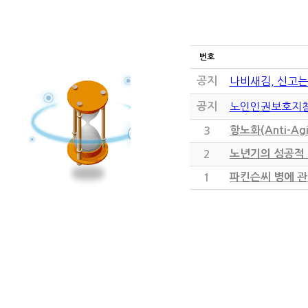
번호
공지
나비새김, 신고는
공지
노인인권보호지
항노화(Anti-Ag
3
노년기의 성공적
2
파킨슨씨 병에 관
1