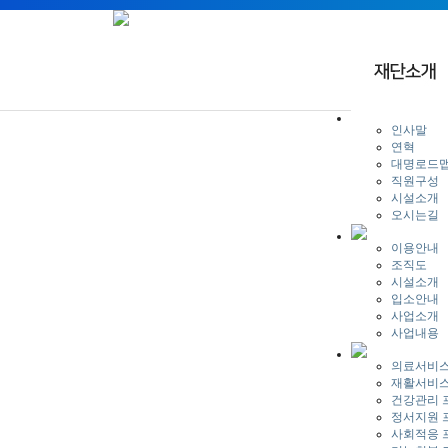
인사말
연혁
대명로드
직원구성
시설소개
오시는길
이용안내
조직도
시설소개
입소안내
사업소개
사업내용
의료서비
재활서비
건강관리 
정서지원 
사회적응 