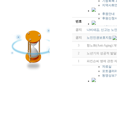
기능회복 
지역사회연
후원안내
후원신청
번호
자원봉사
공지
나비새김, 신고는 노
자원봉사
실습안내
공지
노인인권보호지침
새소식
3
항노화(Anti-Aging)
공지사항
2
노년기의 성공적 발달
자유게시
자주묻는 
1
파킨슨씨 병에 관한 
묻고답하
자료실
포토갤러
동영상보